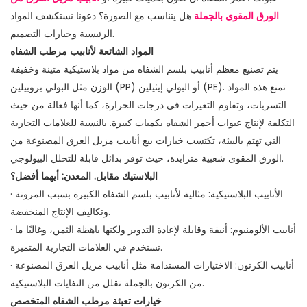
الورق المقوى بالجملة
هل يتناسب مع الصورة؟ دعونا نستكشف المواد
الرئيسية وخيارات التصميم.
المواد الشائعة لأنابيب مرطب الشفاه
يتم تصنيع معظم أنابيب بلسم الشفاه من مواد بلاستيكية متينة وخفيفة
الوزن مثل البولي بروبيلين (PP) أو البولي إيثيلين (PE). تمنع هذه المواد
التسربات، وتقاوم التغيرات في درجات الحرارة، كما أنها فعالة من حيث
التكلفة لإنتاج عبوات أحمر الشفاه بكميات كبيرة. بالنسبة للعلامات التجارية
التي تهتم بالبيئة، تكتسب خيارات بيع أنابيب مزيل العرق المصنوعة من
الورق المقوى شعبية متزايدة، حيث توفر بدائل قابلة للتحلل البيولوجي.
البلاستيك مقابل. المعدن: أيهما أفضل؟
· الأنابيب البلاستيكية: مثالية لأنابيب بلسم الشفاه الكبيرة بسبب المرونة
وتكاليف الإنتاج المنخفضة.
· أنابيب الألومنيوم: أنيقة وقابلة لإعادة التدوير ولكنها باهظة الثمن، وغالبًا ما
تستخدم في العلامات التجارية المتميزة.
· أنابيب الكرتون: الاختيارات المستدامة مثل أنابيب مزيل العرق المصنوعة
من الكرتون بالجملة تقلل من النفايات البلاستيكية.
خيارات تعبئة مرطب الشفاه المتخصص