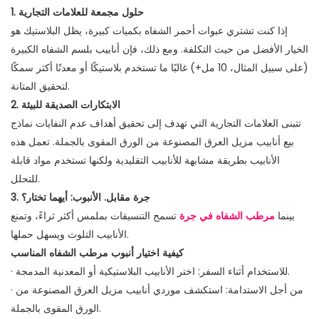
1. حلول مجمعة للعلامات التجارية
إذا كنت تشتري عبوات أحمر الشفاه بكميات كبيرة، يظل البلاستيك هو
الخيار الأفضل من حيث التكلفة. ومع ذلك، فإن أنابيب بلسم الشفاه الكبيرة
(على سبيل المثال، 10 مل+) غالبًا ما تستخدم بلاستيكًا أو معدنًا أكثر سمكًا
لتحقيق المتانة.
2. الابتكارات الصديقة للبيئة
تتبنى العلامات التجارية التي تهدف إلى تحقيق أهداف عدم النفايات نماذج
بيع أنابيب مزيل العرق المصنوعة من الورق المقوى بالجملة. تعمل هذه
الأنابيب بطريقة مشابهة للأنابيب التقليدية ولكنها تستخدم مواد قابلة
للتحلل.
3. جرة مقابل. الأنبوب: أيهما تختار؟
بينما
مرطب الشفاه في جرة
تسمح التنسيقات بملمس أكثر ثراءً، وتمنع
الأنابيب التلوث ويسهل حملها.
كيفية اختيار أنبوب مرطب الشفاه المناسب
· للاستخدام أثناء السفر: اختر الأنابيب البلاستيكية أو المعدنية المدمجة.
· من أجل الاستدامة: استكشف موردي أنابيب مزيل العرق المصنوعة من
الورق المقوى بالجملة.