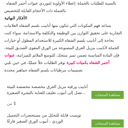
· بالنسبة للطلبات بالجملة: إعطاء الأولوية لموردي عبوات أحمر الشفاه
بالجملة ذات الأحجام القابلة للتخصيص.
الأفكار النهائية
يساعد فهم المكونات التي تتكون منها أنابيب بلسم الشفاه العلامات
التجارية على تحقيق التوازن بين الوظيفة والتكلفة والاستدامة. سواء كنت
بحاجة إلى أنابيب بلسم الشفاه الكبيرة للاستخدام المطول أو خيارات
الجملة لأنابيب مزيل العرق المصنوعة من الورق المقوى الصديق للبيئة،
فإن المادة المناسبة تضمن تميز منتجك. للتوسع الملائم للميزانية،
عبوات
أحمر الشفاه بكميات كبيرة
توفر الطلبات حلاً عمليًا، في حين تلبي
تصميمات مرطبانات بلسم الشفاه جماهير محددة.
أنابيب ورقية مزيل العرق مخصصة مخصصة للبيئة
تصل إلى أنبوب تغليف للعناية بالبشرة الصغيرة
مشاهدة المنتجات
بلسم الشفة الصغيرة
$
من
تويست قابلة للتحلل من مستحضرات التجميل
الوردي ، أنبوب الورق الصغير فارغًا
مشاهدة المنتجات