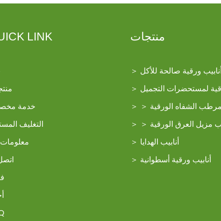
منتجات
UICK LINK
نابيب ورقية صالحة للأكل
＞
ب
رقية لمستحضرات التجميل
＞
منتج
مرطب الشفاه الورقية
＞
＞
خدمة مخص
يب مزيل العرق الورقية
＞
＞
التغليف المست
أنابيب الهدايا
＞
معلومات 
أنابيب ورقية أسطوانية
＞
اتصل 
في
أخ
Q