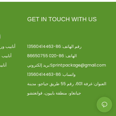
GET IN TOUCH WITH US
أ
رقم الهاتف: 86-13560414463
أنابيب و
الهاتف: 86-020 86650755
أنابيب 
Sprintpackage@gmail.com
بريد إلكتروني:
أناب
واتساب: 86-13560414463
العنوان:
غرفة 601، رقم 55 طريق جياجو، مدينة
جيانغاو، منطقة باييون، قوانغتشو