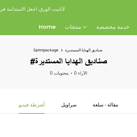
شركة Sprintpackage لأنابيب الورق:
اجعل الاستدامة في ت
خدمة مخصصة
منتجات
Home
صناديق الهدايا المستديرة
Sprintpackage
#صناديق الهدايا المستديرة
0 الآراء
0 محتويات
مقالة - سلعة
سراويل
أشرطة فيديو