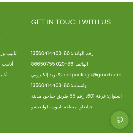
GET IN TOUCH WITH US
أ
رقم الهاتف: 86-13560414463
أنابيب و
الهاتف: 86-020 86650755
أنابيب 
Sprintpackage@gmail.com
بريد إلكتروني:
أناب
واتساب: 86-13560414463
العنوان:
غرفة 601، رقم 55 طريق جياجو، مدينة
جيانغاو، منطقة باييون، قوانغتشو