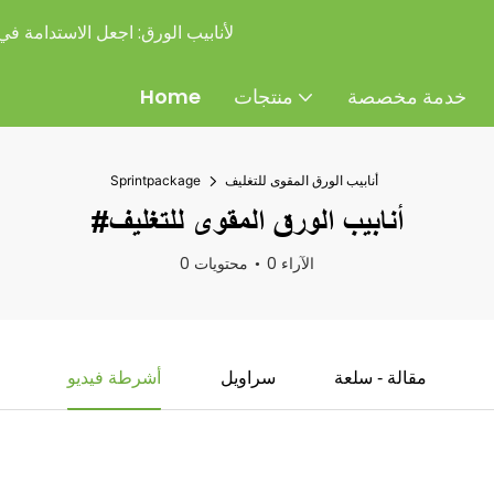
شركة Sprintpackage لأنابيب الورق:
اجعل الاستدامة في ت
خدمة مخصصة
منتجات
Home
أنابيب الورق المقوى للتغليف
Sprintpackage
#أنابيب الورق المقوى للتغليف
0 الآراء
0 محتويات
مقالة - سلعة
سراويل
أشرطة فيديو