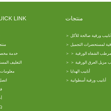
منتجات
UICK LINK
نابيب ورقية صالحة للأكل
＞
ب
رقية لمستحضرات التجميل
＞
منتج
مرطب الشفاه الورقية
＞
＞
خدمة مخص
يب مزيل العرق الورقية
＞
＞
التغليف المست
أنابيب الهدايا
＞
معلومات 
أنابيب ورقية أسطوانية
＞
اتصل 
في
أخ
Q