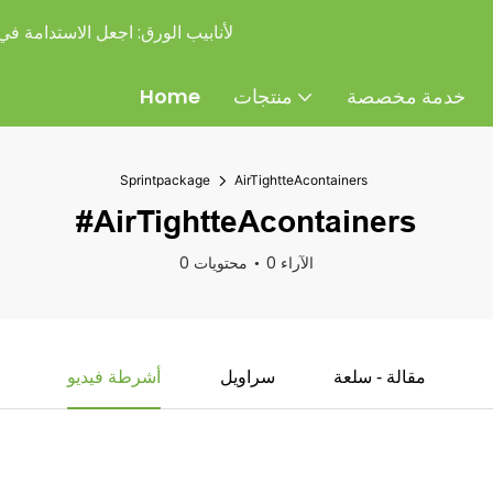
شركة Sprintpackage لأنابيب الورق:
اجعل الاستدامة في ت
خدمة مخصصة
منتجات
Home
Sprintpackage
AirTightteAcontainers
#AirTightteAcontainers
0 الآراء
0 محتويات
مقالة - سلعة
سراويل
أشرطة فيديو