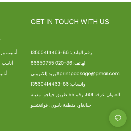
GET IN TOUCH WITH US
أ
رقم الهاتف: 86-13560414463
أنابيب و
الهاتف: 86-020 86650755
أنابيب 
Sprintpackage@gmail.com
بريد إلكتروني:
أناب
واتساب: 86-13560414463
العنوان:
غرفة 601، رقم 55 طريق جياجو، مدينة
جيانغاو، منطقة باييون، قوانغتشو