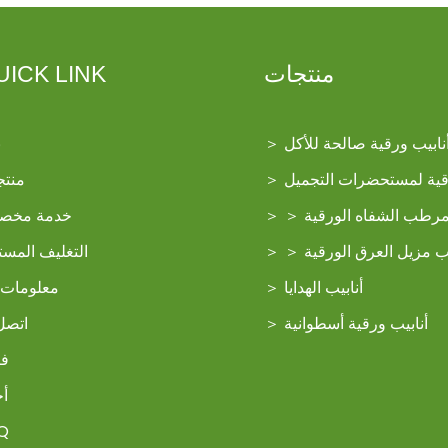
منتجات
UICK LINK
نابيب ورقية صالحة للأكل
＞
ب
رقية لمستحضرات التجميل
＞
منتج
مرطب الشفاه الورقية
＞
＞
خدمة مخص
يب مزيل العرق الورقية
＞
＞
التغليف المست
أنابيب الهدايا
＞
معلومات 
أنابيب ورقية أسطوانية
＞
اتصل 
في
أخ
Q