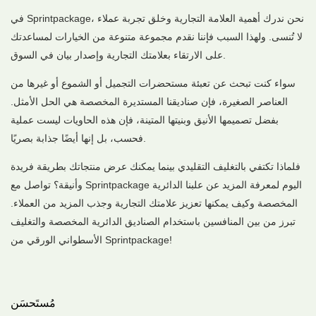
في Sprintpackage، نحن ندرك أهمية العلامة التجارية وخلق تجربة عملاء
لا تُنسى. ولهذا السبب فإننا نقدم مجموعة متنوعة من الخيارات لمساعدتك
على الارتقاء بعلامتك التجارية وإصدار بيان في السوق.
سواء كنت تبحث عن تعبئة مستحضرات التجميل أو الشموع أو غيرها من
العناصر الصغيرة، فإن صناديقنا المستديرة المخصصة هي الحل الأمثل.
بفضل تصميمها الأنيق وبنيتها المتينة، فإن هذه الحاويات ليست عملية
فحسب، بل إنها أيضًا جذابة بصريًا.
فلماذا تكتفي بالتغليف التقليدي بينما يمكنك عرض منتجاتك بطريقة فريدة
وأنيقة؟ تواصل مع Sprintpackage اليوم لمعرفة المزيد عن علبنا الدائرية
المخصصة وكيف يمكنها تعزيز علامتك التجارية وجذب المزيد من العملاء.
تبرز من بين المنافسين باستخدام الصناديق الدائرية المخصصة والتغليف
الأسطواني الورقي من Sprintpackage!
مُستَحسَن