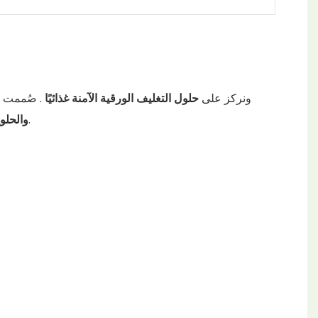
، ونركز على
حلول التغليف الورقية الآمنة غذائيًا
. صُممت عل
لتوفير الأمان والمظهر الأنيق. جميع منتجاتنا قابلة للتخصيص بالكامل لتلبية احتياجاتكم الخاصة في مجال التغليف.
والحلو