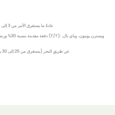
عادةً ما يستغرق الأمر من 3 إلى 9 أيام للعينات ومن 13 إلى 22 يومًا للطلبات بالجملة
عن طريق البحر (يستغرق من 25 إلى 30 يومًا)، وعن طريق الجو (يستغرق من 7 إلى 10 أيام).