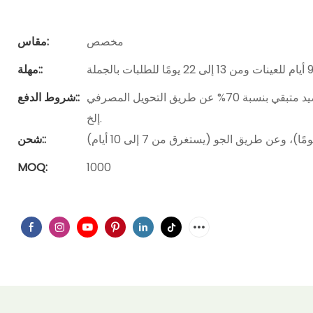
مخصص
مقاس:
مهلة::
دفعة مقدمة بنسبة 30% ورصيد متبقي بنسبة 70% عن طريق التحويل المصرفي (T/T): ويسترن يونيون، وباي بال،
شروط الدفع::
إلخ.
شحن::
MOQ:
1000