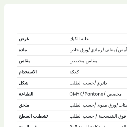
علبة الكيك
غرض
أبيض/مغلف/رمادي/ورق خاص
مادة
مقاس مخصص
مقاس
كعكة
الاستخدام
دائري/حسب الطلب
شكل
CMYK/Pantone/ مخصص
الطباعة
 أسيتات/ورق مقوى/حسب الطلب
ملحق
عة فوق البنفسجية / حسب الطلب
تشطيب السطح