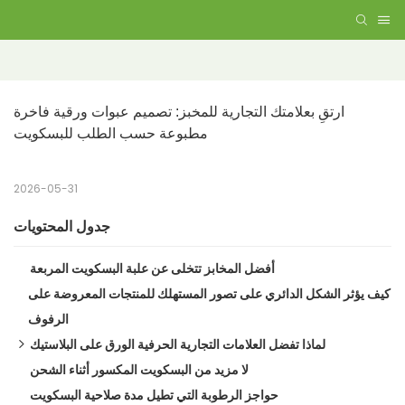
ارتقِ بعلامتك التجارية للمخبز: تصميم عبوات ورقية فاخرة 
مطبوعة حسب الطلب للبسكويت
2026-05-31
جدول المحتويات
أفضل المخابز تتخلى عن علبة البسكويت المربعة
كيف يؤثر الشكل الدائري على تصور المستهلك للمنتجات المعروضة على
الرفوف
لماذا تفضل العلامات التجارية الحرفية الورق على البلاستيك
عندما أصبح البلاستيك الشفاف كلمة قذرة
لا مزيد من البسكويت المكسور أثناء الشحن
الأنابيب الورقية: أين يُصيب معظم الناس في فهمها، وأين يُخطئون
حواجز الرطوبة التي تطيل مدة صلاحية البسكويت