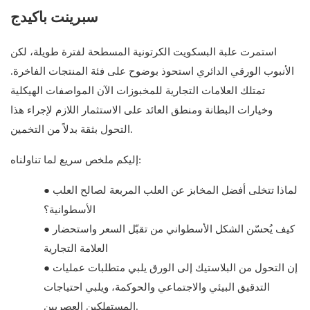
سبرينت باكيدج
استمرت علبة البسكويت الكرتونية المسطحة لفترة طويلة، لكن
الأنبوب الورقي الدائري استحوذ بوضوح على فئة المنتجات الفاخرة.
تمتلك العلامات التجارية للمخبوزات الآن المواصفات الهيكلية
وخيارات البطانة ومنطق العائد على الاستثمار اللازم لإجراء هذا
التحول بثقة بدلاً من التخمين.
إليكم ملخص سريع لما تناولناه:
لماذا تتخلى أفضل المخابز عن العلب المربعة لصالح العلب
●
الأسطوانية؟
كيف يُحسّن الشكل الأسطواني من تقبّل السعر واستحضار
●
العلامة التجارية
إن التحول من البلاستيك إلى الورق يلبي متطلبات عمليات
●
التدقيق البيئي والاجتماعي والحوكمة، ويلبي احتياجات
المستهلكين العصريين.