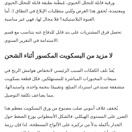
ورقية قابلة للتحلل الحيوي، مُبطّنة بطبقة قابلة للتحلل الحيوي
ومعتمدة، تُحقق هذا الغرض وتُلبي متطلبات الإبلاغ في النطاق 3. أما
العبوة البلاستيكية؟ فلا مجال لها، فهي غير مناسبة.
تحصل فرق المشتريات على بند قابل للدفاع عنه يتناسب مع قسم
الاستدامة في التقرير السنوي.
لا مزيد من البسكويت المكسور أثناء الشحن
يُعدّ تلف الكعكات السبب الرئيسي لانخفاض هوامش الربح في
مبيعات المخبوزات المباشرة للمستهلكين. فكل قطعة بسكويت
متشققة تستدعي استرداد المبلغ، وتقييمًا بنجمة واحدة، واستبدالها،
مما يضاعف تكلفة التوصيل.
يُخفف غلاف أنبوبي صلب مصنوع من ورق البسكويت معظم هذا
الضرر على المستوى الهيكلي. فالشكل الأسطواني يوزع الضغط حول
الجدار بأكمله بدلاً من تركيزه على الألواح المسطحة، لذا فإن رزمة