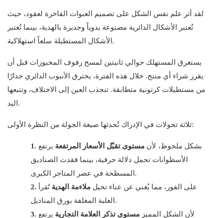
لقد أثر علم نفس الشكل على تصميم العبوات الفاخرة لعقود، حيث
تُعتبر الأشكال الدائرية مصنوعة يدوياً وجديرة بالهدية، بينما تُعتبر
الأشكال المستطيلة سلعاً استهلاكية.
يستغرق المستهلك حوالي ثانيتين لمسح رفوف المخبوزات قبل أن
يقرر شراء أي منتج. خلال هذه الفترة، يخترق الأنبوب الدائري جدارًا
من مستطيلات كرتونية متطابقة. تنجذب العين إلى الاختلاف، وتتبعها
اليد.
ثلاثة تحولات في الإدراك تُحدثها صيغة الجولة من النظرة الأولى:
يرتفع
بشكل ملحوظ، لأن
مستوى تقبّل الأسعار المرتفعة
1.
الأسطوانات تحمل دلالة حرفية، بينما فقدت الصناديق
المسطحة في عصر المتاجر الكبرى.
تُقرأ
على الفور، مما يُغني عن عناء تخيل
ملاءمة الهدية
2.
العلبة المغلفة بورق المناديل.
يرتفع
لأن الشكل المميز
مستوى تذكر العلامة التجارية
3.