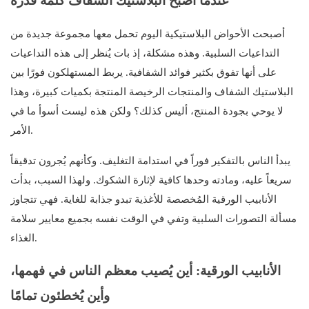
عندما أصبح البلاستيك الشفاف كلمة قذرة
أصبحت الأحواض البلاستيكية اليوم تحمل معها مجموعة جديدة من
التداعيات السلبية. وهذه مشكلة، إذ بات يُنظر إلى هذه التداعيات
على أنها تفوق بكثير فوائد الشفافية. يربط المستهلكون فورًا بين
البلاستيك الشفاف والمنتجات الرخيصة المنتجة بكميات كبيرة، وهذا
لا يوحي بجودة المنتج، أليس كذلك؟ ولكن هذه ليست أسوأ ما في
الأمر.
يبدأ الناس بالتفكير فوراً في استدامة التغليف. وكأنهم يُجرون تدقيقاً
سريعاً عليه، ومادته وحدها كافية لإثارة الشكوك. ولهذا السبب، بدأت
الأنابيب الورقية المُخصصة للأغذية تبدو جذابة للغاية. فهي تتجاوز
مسألة التصورات السلبية وتفي في الوقت نفسه بجميع معايير سلامة
الغذاء.
الأنابيب الورقية: أين يُصيب معظم الناس في فهمها،
وأين يُخطئون تمامًا