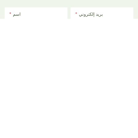
بريد إلكتروني
اسم
ملف
الهاتف/واتساب
المحتوى
إرسال الاستفسار الآن