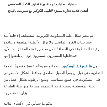
تمامًا
حسابات طلبات الجملة وراء تغليف الكعك المخصص
والتدقيق البيئي والاجتماعي والحوكمة الذي يمكن لقسم المشتريات
أنشئ علامة تجارية مميزة لأنابيب الكوكيز مع سبرينت باكيدج
الدفاع عنه فعلياً
لم يتغير شكل علبة البسكويت الكرتونية المسطحة إلا قليلاً منذ
عشرينيات القرن الماضي. ولا تزال الأغطية الملصقة والنافذة
الرقيقة المقطوعة في الغطاء تُشكل معظم رفوف المخابز. أما الآن،
فيتجاهلها المشترون المميزون دون أن يلتفتوا إليها.
حول
علبة ورقية للبسكويت
يبدو المنتج وكأنه عنصرٌ مقصودٌ للعلامة
التجارية حتى قبل أن يقرأ العميل الملصق. يحافظ الشكل الأسطواني
على البسكويت في عمودٍ متماسك، ويمنع الرطوبة بشكلٍ أفضل من
العلبة المسطحة، ويمنح فريق التصميم مساحةً متواصلةً للطباعة
بزاوية 360 درجة.
إليكم ما سيأتي في الأقسام التالية: