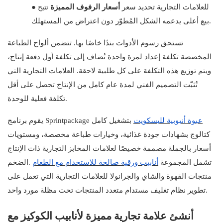
تتيح
للعلامات التجارية تحديد سعر
أسعار الرفوف المميزة
●
بيع أعلى يدعمه الشكل المُطوّر دون اعتراض من المستهلك.
تستحق رسوم الأدوات بندًا خاصًا بها. تتضمن ألواح الطباعة
المخصصة تكلفة إعداد لمرة واحدة تُضاف إلى تكلفة أول دفعة إنتاج،
ويتم توزيع هذه التكلفة على كل طلبية لاحقة. العلامات التجارية التي
تُثبّت التصميم الفني لمدة عام كامل من الإنتاج تحصل على أقل
تكلفة فعلية للوحدة.
عبوة أنبوبية للبسكويت
يقوم برنامج Sprintpackage بتشغيل كامل
كتالوج بشهادات جودة غذائية، وخيارات طباعة مخصصة، ومستويات
أسعار بالجملة مصممة خصيصًا لعلامات المخابز التجارية ذات الإنتاج
تشمل المجموعة
أنابيب ورقية صالحة للاستخدام مع الطعام
الضخم.
منتجات القهوة والشاي والجرانولا للعلامات التجارية التي تعمل على
تطوير نظام تغليف مستدام متعدد المنتجات تحت مظلة مورد واحد.
أنشئ علامة تجارية مميزة لأنابيب الكوكيز مع