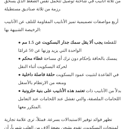
من ثلاثة أنابيب في شاحنة توصيل تتحمل نفس الضغط الذي يسحق
رزمة من ثلاثة صناديق مستطيلة.
أربع مواصفات تصميمية تميز الأنابيب المقاومة للتلف عن الأنابيب
الرخيصة الشبيهة بها:
للقطعة
يجب ألا يقل سمك جدار البسكويت عن 1.5 مم
●
الواحدة التي يزيد وزنها عن 50 غرامًا
يمسك بالحافة بإحكام دون ترك أي مساحة
غطاء محكم
●
لحركة البسكويت أثناء النقل
في القاعدة لتثبيت عمود البسكويت
حلقة فاصلة داخلية
●
ومنعه من الارتطام بالأسفل
بدلاً من الأنابيب ذات
تعتمد هذه الأنابيب على بنية حلزونية
●
اللحامات الملصقة، والتي تفشل عند اللحامات عند التعامل
المتكرر معها.
تظهر فوائد توفير الاستبدالات بسرعة. فمثلاً، ترى علامة تجارية
لمنتجات البسكويت، تقوم بشحن بضعة آلاف من العلب شهرياً، أن