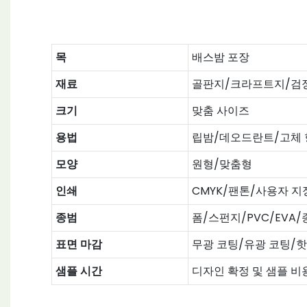
목
배스밤 포장
재료
골판지/크라프트지/검
크기
맞춤 사이즈
용법
립밤/데오드란트/고체 
모양
원형/맞춤형
인쇄
CMYK/팬톤/사용자 지
종범
폼/스펀지/PVC/EVA
표면 마감
무광 코팅/유광 코팅/핫
샘플 시간
디자인 확정 및 샘플 비용