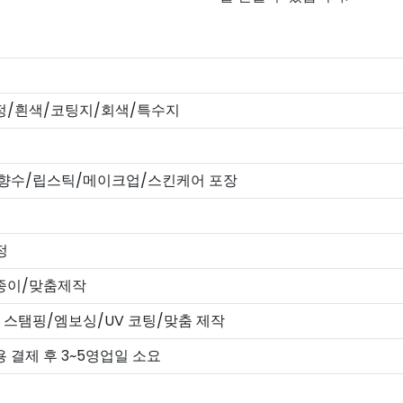
정/흰색/코팅지/회색/특수지
향수/립스틱/메이크업/스킨케어 포장
정
/종이/맞춤제작
 스탬핑/엠보싱/UV 코팅/맞춤 제작
 결제 후 3~5영업일 소요