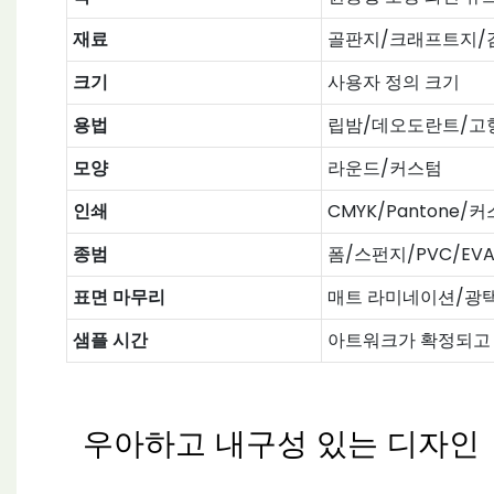
재료
골판지/크래프트지/
크기
사용자 정의 크기
용법
립밤/데오도란트/고
모양
라운드/커스텀
인쇄
CMYK/Pantone/
종범
폼/스펀지/PVC/EV
표면 마무리
매트 라미네이션/광택
샘플 시간
아트워크가 확정되고 
우아하고 내구성 있는 디자인