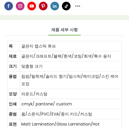
제품 세부 사항
목
골판지 챕스틱 튜브
재료
골판지/크래프트/블랙/흰색/코팅/회색/특수 ​​용지
크기
맞춤형 크기
용법
립밤/탈취제/솔리드 향기/립스틱/메이크업/스킨 케어
포장
모양
라운드/커스텀
인쇄
cmyk/ pantone/ custom
종범
폼/스폰지/PVC/EVA/종이 카드/커스텀
표면
Matt Lamination/Gloss Lamination/Hot