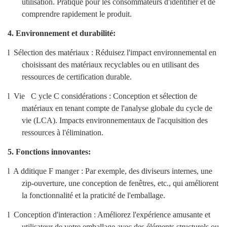
utilisation. Pratique pour les consommateurs d'identifier et de
comprendre rapidement le produit.
4.
Environnement et durabilité:
l
Sélection des matériaux
: Réduisez l'impact environnemental en
choisissant des matériaux recyclables ou en utilisant des
ressources de certification durable.
l
Vie
C
ycle
C
considérations
: Conception et sélection de
matériaux en tenant compte de l'analyse globale du cycle de
vie (LCA). Impacts environnementaux de l'acquisition des
ressources à l'élimination.
5.
Fonctions innovantes:
l
A
dditique
F
manger
: Par exemple, des diviseurs internes, une
zip-ouverture, une conception de fenêtres, etc., qui améliorent
la fonctionnalité et la praticité de l'emballage.
l
Conception d'interaction
: Améliorez l'expérience amusante et
utilisateur de votre emballage avec des éléments structurels ou