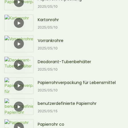
2025
05
10
Kartonrohr
2025
05
10
Vorrankrohre
2025
05
10
Deodorant-Tubenbehälter
2025
05
10
Papierrohrverpackung für Lebensmittel
2025
05
10
benutzerdefinierte Papierrohr
2025
05
15
Papierrohr co