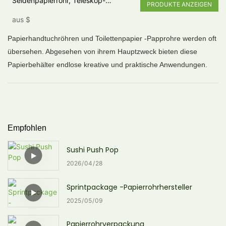
Seidenpapierrohr, Teleskop-
PRODUKTE ANZEIGEN
Zylinderrohr aus
aus
$
Gesichtsseidenpapier
Papierhandtuchröhren und Toilettenpapier -Papprohre werden oft
übersehen. Abgesehen von ihrem Hauptzweck bieten diese
Papierbehälter endlose kreative und praktische Anwendungen.
Empfohlen
Sushi Push Pop
2026
04
28
Sprintpackage -Papierrohrhersteller
2025
05
09
Papierrohrverpackung