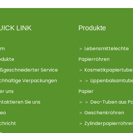
UICK LINK
Produkte
im
＞
Lebensmittelechte
odukte
Papierröhren
ßgeschneiderter Service
＞
Kosmetikpapiertube
chhaltige Verpackungen
＞
＞
Lippenbalsamtub
er uns
Papier
ntaktieren Sie uns
＞
＞
Deo-Tuben aus Pa
deo
＞
Geschenkröhren
chricht
＞
Zylinderpapierröhre