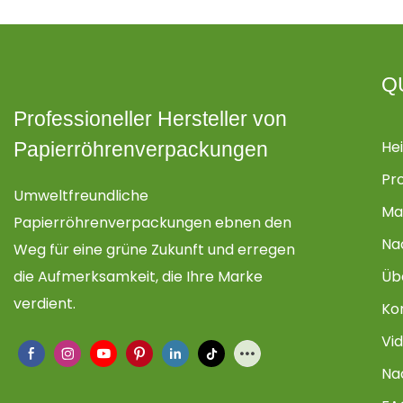
Q
Professioneller Hersteller von
He
Papierröhrenverpackungen
Pr
Umweltfreundliche
Ma
Papierröhrenverpackungen ebnen den
Na
Weg für eine grüne Zukunft und erregen
die Aufmerksamkeit, die Ihre Marke
Üb
verdient.
Ko
Vi
Na