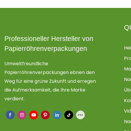
Q
Professioneller Hersteller von
He
Papierröhrenverpackungen
Pr
Umweltfreundliche
Ma
Papierröhrenverpackungen ebnen den
Na
Weg für eine grüne Zukunft und erregen
die Aufmerksamkeit, die Ihre Marke
Üb
verdient.
Ko
Vi
Na