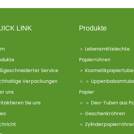
UICK LINK
Produkte
im
＞
Lebensmittelechte
odukte
Papierröhren
ßgeschneiderter Service
＞
Kosmetikpapiertube
chhaltige Verpackungen
＞
＞
Lippenbalsamtub
er uns
Papier
ntaktieren Sie uns
＞
＞
Deo-Tuben aus Pa
deo
＞
Geschenkröhren
chricht
＞
Zylinderpapierröhre