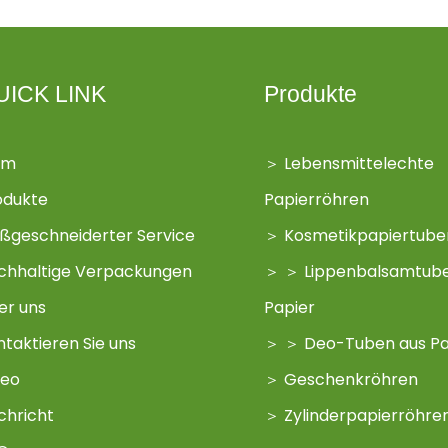
UICK LINK
Produkte
im
＞
Lebensmittelechte
odukte
Papierröhren
ßgeschneiderter Service
＞
Kosmetikpapiertube
chhaltige Verpackungen
＞
＞
Lippenbalsamtub
er uns
Papier
ntaktieren Sie uns
＞
＞
Deo-Tuben aus Pa
deo
＞
Geschenkröhren
chricht
＞
Zylinderpapierröhre