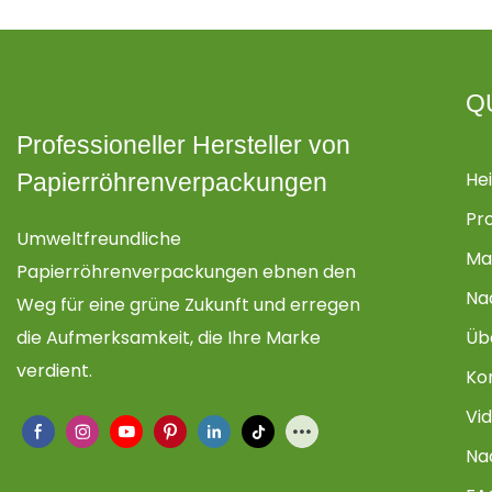
Q
Professioneller Hersteller von
He
Papierröhrenverpackungen
Pr
Umweltfreundliche
Ma
Papierröhrenverpackungen ebnen den
Na
Weg für eine grüne Zukunft und erregen
die Aufmerksamkeit, die Ihre Marke
Üb
verdient.
Ko
Vi
Na